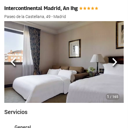
Intercontinental Madrid, An Ihg
Paseo de la Castellana, 49 - Madrid
Anterior
Sigui
1
/ 165
Servicios
General