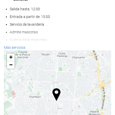
Salida hasta: 12:00
Entrada a partir de: 15:00
Servicio de lavandería
Admite mascotas
Cuenco para mascotas
Aire Acondicionado
Más servicios
Calefacción
+
Ascensor
−
AAdaptado para personas con movilidad reducida
Habitaciones No fumadores
Hotel no fumadores
Zona de fumadores
Habitaciones insonorizadas
Comida y bebida