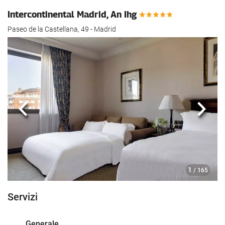
Intercontinental Madrid, An Ihg
Paseo de la Castellana, 49 - Madrid
Anteriore
Segu
1
/ 165
Servizi
Generale