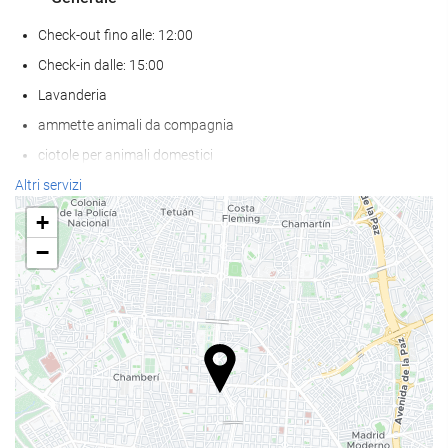
Check-out fino alle: 12:00
Check-in dalle: 15:00
Lavanderia
ammette animali da compagnia
ciotole per animali domestici
Aria condizionata
Altri servizi
Riscaldamento
+
Ascensore
−
Accesso persone con mobilità ridotta
Abitazioni per non fumatori
struttura interamente non fumatori
Zona fumatori
disponibilità di camere insonorizzate
Pasto e bevanda