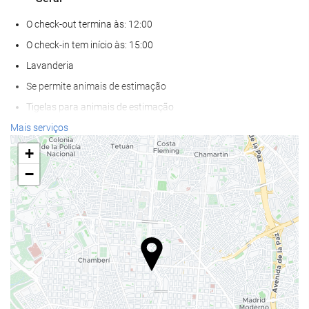
O check-out termina às: 12:00
O check-in tem início às: 15:00
Lavanderia
Se permite animais de estimação
Tigelas para animais de estimação
Ar condicionado
Mais serviços
Aquecimento Central
+
Elevador
−
Acesso para deficientes fisicos
Quartos para não fumantes
Proibido fumar em todo o hotel
Zona de fumadores
Quartos com isolamento acústico
Alimentação e bebidas