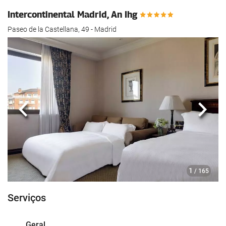
Intercontinental Madrid, An Ihg
Paseo de la Castellana, 49 - Madrid
Anterior
Segui
1
/ 165
Serviços
Geral