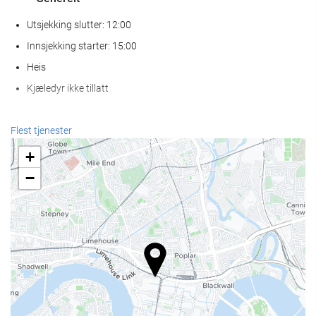
Utsjekking slutter: 12:00
Innsjekking starter: 15:00
Heis
Kjæledyr ikke tillatt
Resepsjonstjenester
Flest tjenester
Døgnåpen resepsjon
+
Bagasjeoppbevaring
−
Mat og Drikke
À la carte-restaurant
Bar
Velvære