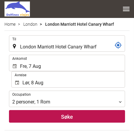
Home
London
London Marriott Hotel Canary Wharf
.
Til
.
Ankomst
Avreise
Occupation
Occupation
2
personer
,
1
Rom
Søke