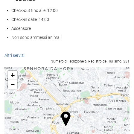
Check-out fino alle: 12:00
Check-in dalle: 14:00
Ascensore
Non sono ammessi animali
Servizio di accoglienza
Altri servizi
Numero di iscrizione al Registro del Turismo: 331
reception 24 ore su 24
deposito bagagli
+
−
Pasto e bevanda
Ristorante à la carte
Bar
Parcheggio