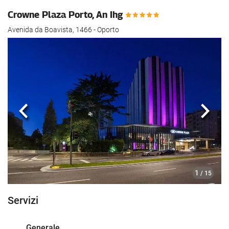
Crowne Plaza Porto, An Ihg
Avenida da Boavista, 1466 - Oporto
Anteriore
Segu
1
/ 15
Servizi
Generale