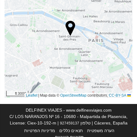
שירותי קבלה
דלפק קבלה 24 שעות ביממה
אחסון מטען
מזון ומשקאות
מסעדת א־לה־קארט
בר
מתקנים לעסקים
3000 ft
|
Map data ©
OpenStreetMap
contributors,
CC-BY-SA
Leaflet
מרכז עסקים
DELFINEX VIAJES - www.delfinexviajes.com
אינטרנט
C/ LOS NARANJOS Nº 16 - 10680 - Malpartida de Plasencia,
Cáceres, España | טלפון
| License: Ciex-10-192-m
927459137
אינטרנט אלחוטי חינם
הערה משפטית
תנאים כללים
מדיניות הפרטיות
מדיניות העוגיות