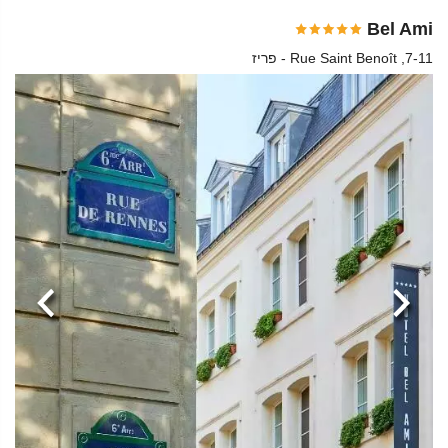
Bel Ami
7-11, Rue Saint Benoît - פריז
הקודמת
הבא