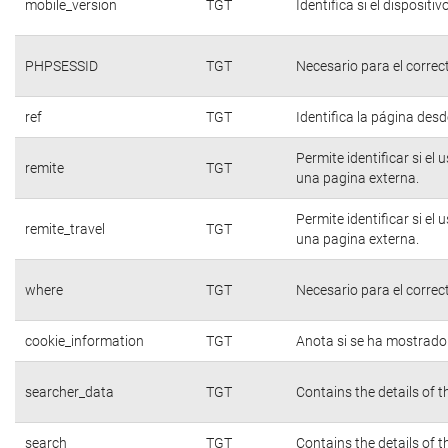
mobile_version
TGT
Identifica si el dispositiv
PHPSESSID
TGT
Necesario para el correc
ref
TGT
Identifica la página desde
Permite identificar si el
remite
TGT
una pagina externa.
Permite identificar si el
remite_travel
TGT
una pagina externa.
where
TGT
Necesario para el correc
cookie_information
TGT
Anota si se ha mostrado e
searcher_data
TGT
Contains the details of 
search
TGT
Contains the details of 