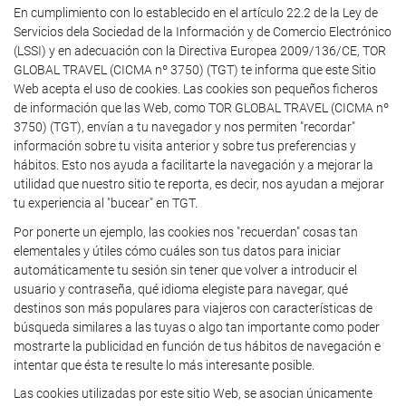
En cumplimiento con lo establecido en el artículo 22.2 de la Ley de
Servicios dela Sociedad de la Información y de Comercio Electrónico
(LSSI) y en adecuación con la Directiva Europea 2009/136/CE, TOR
GLOBAL TRAVEL (CICMA nº 3750) (TGT) te informa que este Sitio
Web acepta el uso de cookies. Las cookies son pequeños ficheros
de información que las Web, como TOR GLOBAL TRAVEL (CICMA nº
3750) (TGT), envían a tu navegador y nos permiten "recordar"
información sobre tu visita anterior y sobre tus preferencias y
hábitos. Esto nos ayuda a facilitarte la navegación y a mejorar la
utilidad que nuestro sitio te reporta, es decir, nos ayudan a mejorar
tu experiencia al "bucear" en TGT.
Por ponerte un ejemplo, las cookies nos "recuerdan" cosas tan
elementales y útiles cómo cuáles son tus datos para iniciar
automáticamente tu sesión sin tener que volver a introducir el
usuario y contraseña, qué idioma elegiste para navegar, qué
destinos son más populares para viajeros con características de
búsqueda similares a las tuyas o algo tan importante como poder
mostrarte la publicidad en función de tus hábitos de navegación e
intentar que ésta te resulte lo más interesante posible.
Las cookies utilizadas por este sitio Web, se asocian únicamente