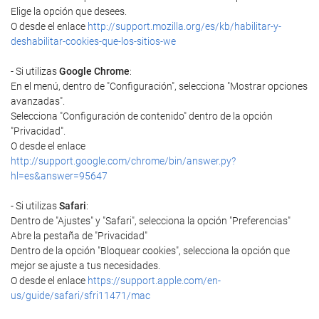
Elige la opción que desees.
O desde el enlace
http://support.mozilla.org/es/kb/habilitar-y-
deshabilitar-cookies-que-los-sitios-we
- Si utilizas
Google Chrome
:
En el menú, dentro de "Configuración", selecciona "Mostrar opciones
avanzadas".
Selecciona "Configuración de contenido" dentro de la opción
"Privacidad".
O desde el enlace
http://support.google.com/chrome/bin/answer.py?
hl=es&answer=95647
- Si utilizas
Safari
:
Dentro de "Ajustes" y "Safari", selecciona la opción "Preferencias"
Abre la pestaña de "Privacidad"
Dentro de la opción "Bloquear cookies", selecciona la opción que
mejor se ajuste a tus necesidades.
O desde el enlace
https://support.apple.com/en-
us/guide/safari/sfri11471/mac