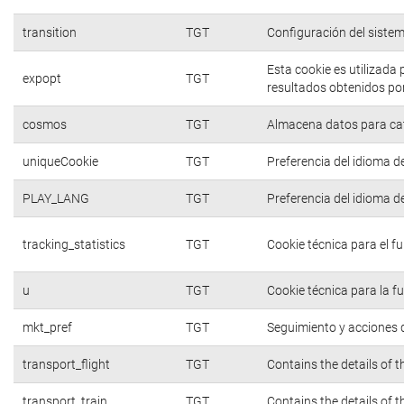
transition
TGT
Configuración del siste
Esta cookie es utilizada
expopt
TGT
resultados obtenidos por
cosmos
TGT
Almacena datos para cate
uniqueCookie
TGT
Preferencia del idioma d
PLAY_LANG
TGT
Preferencia del idioma d
tracking_statistics
TGT
Cookie técnica para el f
u
TGT
Cookie técnica para la f
mkt_pref
TGT
Seguimiento y acciones d
transport_flight
TGT
Contains the details of 
transport_train
TGT
Contains the details of 