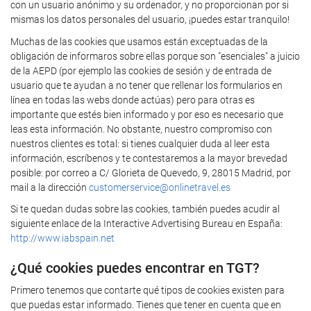
con un usuario anónimo y su ordenador, y no proporcionan por si
mismas los datos personales del usuario, ¡puedes estar tranquilo!
Muchas de las cookies que usamos están exceptuadas de la
obligación de informaros sobre ellas porque son "esenciales" a juicio
de la AEPD (por ejemplo las cookies de sesión y de entrada de
usuario que te ayudan a no tener que rellenar los formularios en
línea en todas las webs donde actúas) pero para otras es
importante que estés bien informado y por eso es necesario que
leas esta información. No obstante, nuestro compromiso con
nuestros clientes es total: si tienes cualquier duda al leer esta
información, escríbenos y te contestaremos a la mayor brevedad
posible: por correo a C/ Glorieta de Quevedo, 9, 28015 Madrid, por
mail a la dirección
customerservice@onlinetravel.es
Si te quedan dudas sobre las cookies, también puedes acudir al
siguiente enlace de la Interactive Advertising Bureau en España:
http://www.iabspain.net
¿Qué cookies puedes encontrar en TGT?
Primero tenemos que contarte qué tipos de cookies existen para
que puedas estar informado. Tienes que tener en cuenta que en